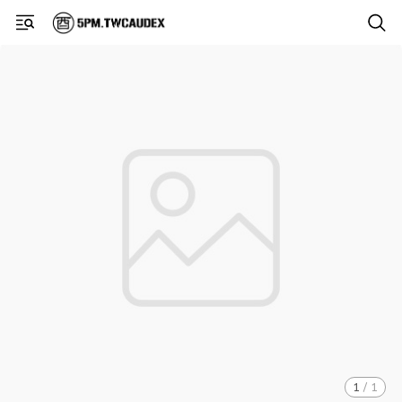
1
/
1