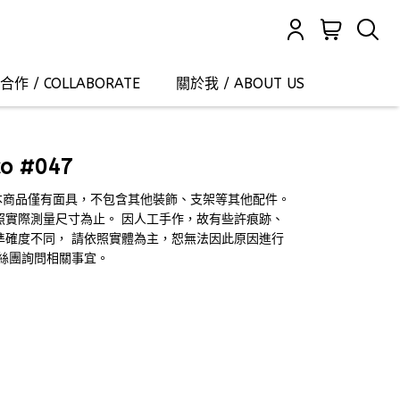
作 / COLLABORATE
關於我 / ABOUT US
co #047
~5cm ) 本商品僅有面具，不包含其他裝飾、支架等其他配件。
照實際測量尺寸為止。 因人工手作，故有些許痕跡、
準確度不同， 請依照實體為主，恕無法因此原因進行
絲團詢問相關事宜。