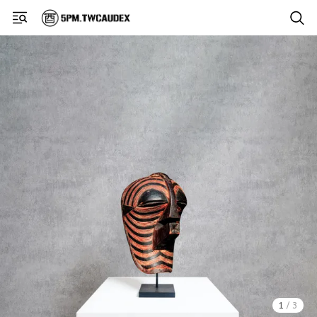
1
/
3