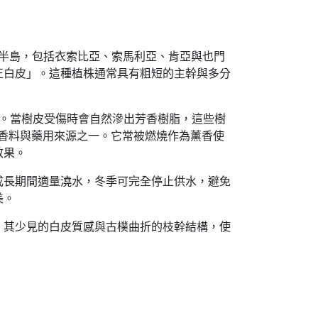
半島，包括衣索比亞、索馬利亞、肯亞與也門
正白皮」。這種植株通常具有粗短的主幹與多分
。當樹皮受傷時會自然滲出芳香樹脂，這些樹
的香料與藥用來源之一。它常被燃燒作為薰香使
效果。
成長期間適量澆水，冬季可完全停止供水，避免
美。
。其少見的白皮質感與古樸曲折的枝幹結構，使