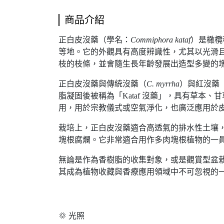
商品介紹
正白皮沒藥（學名：
Commiphora kataf
）是橄欖
等地。它的外觀具有高度辨識性，尤其以光滑
枝的枝條，並會隨生長年齡發展出造型多變的
正白皮沒藥與傳統沒藥（
C. myrrha
）與紅沒藥
脂凝固後被稱為「Kataf 沒藥」，具有草
用，用於宗教儀式或空氣淨化，也廣泛應用於
栽培上，正白皮沒藥適合高透氣的排水性土壤
塊根腐爛。它非常適合用作多肉塊根植物的一
無論是作為香樹脂的收集對象，或是觀賞型盆
其成為植物收藏與香療應用領域中不可忽視的
🌞 光照