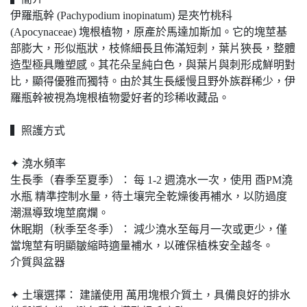
伊羅瓶幹 (Pachypodium inopinatum) 是夾竹桃科
(Apocynaceae) 塊根植物，原產於馬達加斯加。它的塊莖基
部膨大，形似瓶狀，枝條細長且佈滿短刺，葉片狹長，整體
造型極具雕塑感。其花朵呈純白色，與葉片與刺形成鮮明對
比，顯得優雅而獨特。由於其生長緩慢且野外族群稀少，伊
羅瓶幹被視為塊根植物愛好者的珍稀收藏品。
▍照護方式
✦ 澆水頻率
生長季（春季至夏季）： 每 1-2 週澆水一次，使用 酉PM澆
水瓶 精準控制水量，待土壤完全乾燥後再補水，以防過度
潮濕導致塊莖腐爛。
休眠期（秋季至冬季）： 減少澆水至每月一次或更少，僅
當塊莖有明顯皺縮時適量補水，以確保植株安全越冬。
介質與盆器
✦ 土壤選擇： 建議使用 萬用塊根介質土，具備良好的排水