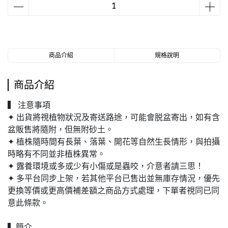
商品介紹
規格說明
商品介紹
▍ 注意事項
✦ 出貨將視植物狀況及寄送路途，可能會脱盆寄出，如有含
盆販售將隨附，但無附砂土。
✦ 植株隨時間有長葉、落葉、開花等自然生長情形，與拍攝
時略有不同並非植株異常。
✦ 露養環境或多或少有小傷或是蟲咬，介意者請三思！
✦ 多平台同步上架，若其他平台已售出並無庫存情況，優先
更換等價或更高價補差額之商品方式處理，下單者視同已同
意此條款。
▍簡介