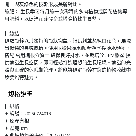
開，與灰綠色的枝幹形成美麗對比。
施肥： 生長季可每月施一次稀釋的多肉植物或開花植物專
用肥料，以促進花芽發育並增強植株生長勢。
▍總結
伊羅瓶幹以其獨特的瓶狀塊莖、細長刺莖與純白花朵，展現
出獨特的異域風情。使用 酉PM澆水瓶 精準掌控澆水頻率，
搭配 萬用塊根介質土 確保良好排水，並栽培於 5PM膠盆 提
供適當生長空間，即可輕鬆打造理想的生長環境。適當的光
照與正確的休眠期管理，將能讓伊羅瓶幹在您的植物收藏中
煥發獨特魅力。
規格說明
▍規格
✦ 編號：20250724016
✦ 原產有根
✦ 盆寬8cm
✦ 此株植物拍攝於「2025/07/24」