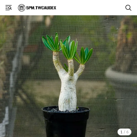
1
/
6