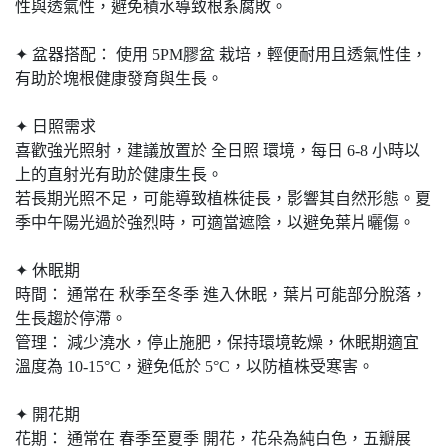
性與透氣性，避免積水導致根系腐敗。
✦ 盆器搭配： 使用 5PM膠盆 栽培，輕便耐用且透氣性佳，
有助於塊根健康發育與生長。
✦ 日照需求
喜歡強光照射，建議放置於 全日照 環境，每日 6-8 小時以
上的直射光有助於健康生長。
若長期光照不足，可能導致植株徒長，影響其自然形態。夏
季中午陽光過於強烈時，可適當遮陰，以避免葉片曬傷。
✦ 休眠期
時間： 通常在 秋季至冬季 進入休眠，葉片可能部分脫落，
生長趨於停滯。
管理： 減少澆水，停止施肥，保持環境乾燥，休眠期適宜
溫度為 10-15°C，避免低於 5°C，以防植株受寒害。
✦ 開花期
花期： 通常在 春季至夏季 開花，花朵為純白色，五瓣展