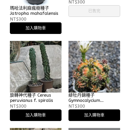
NT$300
瑪哈法利麻瘋樹種子
已售完
Jatropha mahafalensis
NT$300
加入購物車
旋轉神代種子 Cereus
緋牡丹錦種子
peruvianus f. spiralis
Gymnocalycium
mihanovichii var.
NT$300
NT$300
friedrichii
加入購物車
加入購物車