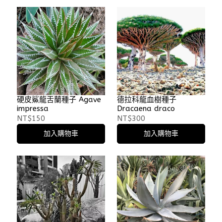
硬皮鯊龍舌蘭種子 Agave
德拉科龍血樹種子
impressa
Dracaena draco
NT$150
NT$300
加入購物車
加入購物車