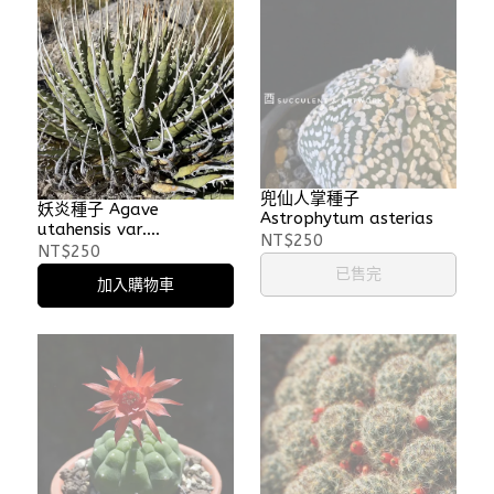
兜仙人掌種子
妖炎種子 Agave
Astrophytum asterias
utahensis var.
NT$250
nevadensis
NT$250
已售完
加入購物車