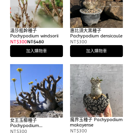
溫莎瓶幹種子
惠比須大黑種子
Pachypodium windsorii
Pachypodium densicaule
NT$300
NT$480
NT$300
加入購物車
加入購物車
魔界玉種子 Pachypodium
女王玉櫛種子
makayense
Pachypodium
densiflorum
NT$300
NT$300