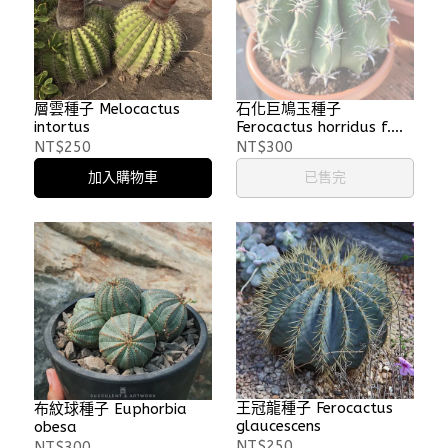
層雲種子 Melocactus
石化巨鳩玉種子
intortus
Ferocactus horridus f.
brevispinus
NT$250
NT$300
加入購物車
已售完
王冠龍種子 Ferocactus
布紋球種子 Euphorbia
glaucescens
obesa
NT$250
NT$300