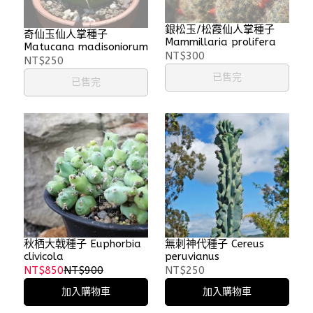
銀松玉/松霞仙人掌種子
奇仙玉仙人掌種子
Mammillaria prolifera
Matucana madisoniorum
NT$300
NT$250
已售完
已售完
秋栖大戟種子 Euphorbia
無刺神代種子 Cereus
clivicola
peruvianus
NT$850
NT$900
NT$250
加入購物車
加入購物車