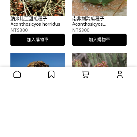
納米比亞甜瓜種子
南非劍羚瓜種子
Acanthosicyos horridus
Acanthosicyos
naudinianus
NT$300
NT$300
加入購物車
加入購物車
二歧蘆薈種子 Aloe
天藍大戟種子 Euphorbia
dichotoma 'Namibia'
coerulescens
NT$300
NT$300
加入購物車
加入購物車