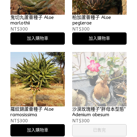
鬼切丸蘆薈種子 Aloe
柏加蘆薈種子 Aloe
marlothii
peglerae
NT$300
NT$300
加入購物車
加入購物車
羅紋錦蘆薈種子 Aloe
沙漠玫瑰種子"胖母本型態"
ramosissima
Adenium obesum
NT$300
NT$300
加入購物車
已售完